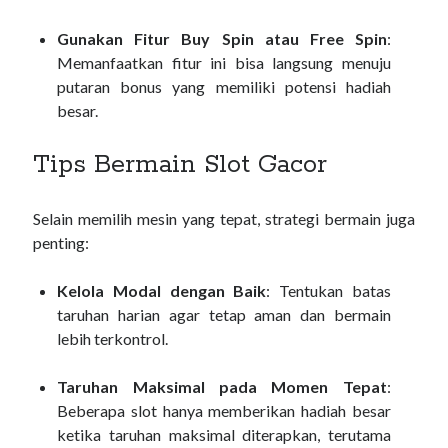
Gunakan Fitur Buy Spin atau Free Spin
:
Memanfaatkan fitur ini bisa langsung menuju
putaran bonus yang memiliki potensi hadiah
besar.
Tips Bermain Slot Gacor
Selain memilih mesin yang tepat, strategi bermain juga
penting:
Kelola Modal dengan Baik
: Tentukan batas
taruhan harian agar tetap aman dan bermain
lebih terkontrol.
Taruhan Maksimal pada Momen Tepat
:
Beberapa slot hanya memberikan hadiah besar
ketika taruhan maksimal diterapkan, terutama