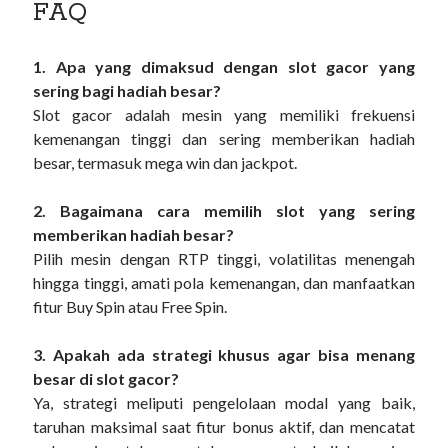
FAQ
1. Apa yang dimaksud dengan slot gacor yang
sering bagi hadiah besar?
Slot gacor adalah mesin yang memiliki frekuensi
kemenangan tinggi dan sering memberikan hadiah
besar, termasuk mega win dan jackpot.
2. Bagaimana cara memilih slot yang sering
memberikan hadiah besar?
Pilih mesin dengan RTP tinggi, volatilitas menengah
hingga tinggi, amati pola kemenangan, dan manfaatkan
fitur Buy Spin atau Free Spin.
3. Apakah ada strategi khusus agar bisa menang
besar di slot gacor?
Ya, strategi meliputi pengelolaan modal yang baik,
taruhan maksimal saat fitur bonus aktif, dan mencatat