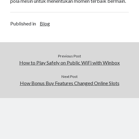
pola mesin untuk menentukan momen terbaik bermain.
Published in
Blog
Previous Post
How to Play Safely on Public WiFi with Winbox
Next Post
How Bonus Buy Features Changed Online Slots