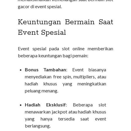
dewa90
gacor di event spesial.
slot88
Keuntungan Bermain Saat
toto macau
Event Spesial
Bintang11 Login
hoki108
Event spesial pada slot online memberikan
slot gacor hari ini
beberapa keuntungan bagi pemain:
rajamenang login
Bonus Tambahan
: Event biasanya
jackpot108
menyediakan free spin, multipliers, atau
hadiah khusus yang meningkatkan
slot 25
peluang menang.
slot88
Hadiah Eksklusif
: Beberapa slot
situs bandar togel
menawarkan jackpot atau hadiah khusus
slot terpercaya
yang hanya tersedia saat event
berlangsung.
situs slot gacor