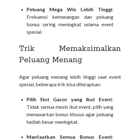
link slot
Peluang Mega Win Lebih Tinggi
:
Frekuensi kemenangan dan peluang
juara288
bonus sering meningkat selama event
raja gacor
spesial.
slot777
Trik Memaksimalkan
Peluang Menang
Agar peluang menang lebih tinggi saat event
spesial, beberapa trik bisa diterapkan:
Pilih Slot Gacor yang Ikut Event
:
Tidak semua mesin ikut event, pilih yang
menawarkan bonus khusus agar peluang
hadiah besar meningkat.
Manfaatkan Semua Bonus Event
: