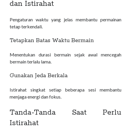
dan Istirahat
link slot
juara288
Pengaturan waktu yang jelas membantu permainan
tetap terkendali.
raja gacor
slot777
Tetapkan Batas Waktu Bermain
Menentukan durasi bermain sejak awal mencegah
bermain terlalu lama.
Gunakan Jeda Berkala
Istirahat singkat setiap beberapa sesi membantu
menjaga energi dan fokus.
Tanda-Tanda Saat Perlu
Istirahat