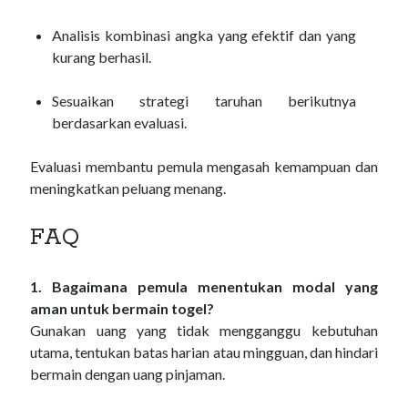
Analisis kombinasi angka yang efektif dan yang
kurang berhasil.
Sesuaikan strategi taruhan berikutnya
berdasarkan evaluasi.
Evaluasi membantu pemula mengasah kemampuan dan
meningkatkan peluang menang.
FAQ
1. Bagaimana pemula menentukan modal yang
aman untuk bermain togel?
Gunakan uang yang tidak mengganggu kebutuhan
utama, tentukan batas harian atau mingguan, dan hindari
bermain dengan uang pinjaman.