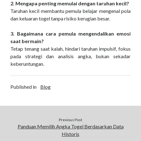
2. Mengapa penting memulai dengan taruhan kecil?
Taruhan kecil membantu pemula belajar mengenal pola
dan keluaran togel tanpa risiko kerugian besar.
3. Bagaimana cara pemula mengendalikan emosi
saat bermain?
Tetap tenang saat kalah, hindari taruhan impulsif, fokus
pada strategi dan analisis angka, bukan sekadar
keberuntungan.
Published in
Blog
Previous Post
Panduan Memilih Angka Togel Berdasarkan Data
Historis