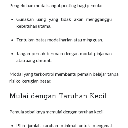
Pengelolaan modal sangat penting bagi pemula:
link slot
juara288
Gunakan uang yang tidak akan mengganggu
kebutuhan utama.
raja gacor
slot777
Tentukan batas modal harian atau mingguan.
Jangan pernah bermain dengan modal pinjaman
atau uang darurat.
Modal yang terkontrol membantu pemain belajar tanpa
risiko kerugian besar.
Mulai dengan Taruhan Kecil
Pemula sebaiknya memulai dengan taruhan kecil:
Pilih jumlah taruhan minimal untuk mengenal