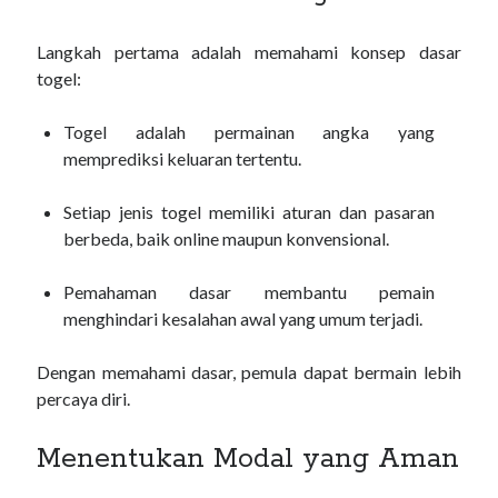
dewa90
slot88
Langkah pertama adalah memahami konsep dasar
togel:
toto macau
Bintang11 Login
Togel adalah permainan angka yang
memprediksi keluaran tertentu.
hoki108
slot gacor hari ini
Setiap jenis togel memiliki aturan dan pasaran
berbeda, baik online maupun konvensional.
rajamenang login
jackpot108
Pemahaman dasar membantu pemain
menghindari kesalahan awal yang umum terjadi.
slot 25
slot88
Dengan memahami dasar, pemula dapat bermain lebih
percaya diri.
situs bandar togel
slot terpercaya
Menentukan Modal yang Aman
situs slot gacor