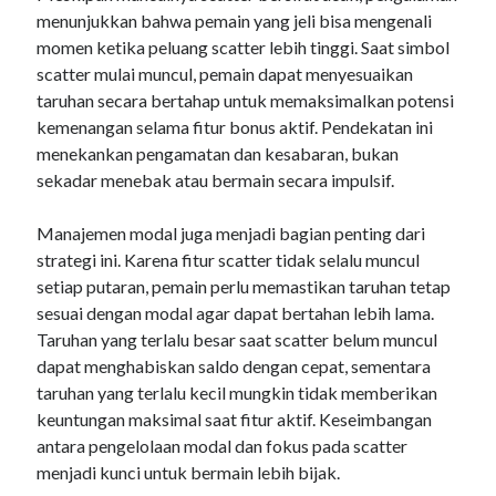
menunjukkan bahwa pemain yang jeli bisa mengenali
link slot
momen ketika peluang scatter lebih tinggi. Saat simbol
juara288
scatter mulai muncul, pemain dapat menyesuaikan
taruhan secara bertahap untuk memaksimalkan potensi
raja gacor
kemenangan selama fitur bonus aktif. Pendekatan ini
slot777
menekankan pengamatan dan kesabaran, bukan
sekadar menebak atau bermain secara impulsif.
Manajemen modal juga menjadi bagian penting dari
strategi ini. Karena fitur scatter tidak selalu muncul
setiap putaran, pemain perlu memastikan taruhan tetap
sesuai dengan modal agar dapat bertahan lebih lama.
Taruhan yang terlalu besar saat scatter belum muncul
dapat menghabiskan saldo dengan cepat, sementara
taruhan yang terlalu kecil mungkin tidak memberikan
keuntungan maksimal saat fitur aktif. Keseimbangan
antara pengelolaan modal dan fokus pada scatter
menjadi kunci untuk bermain lebih bijak.