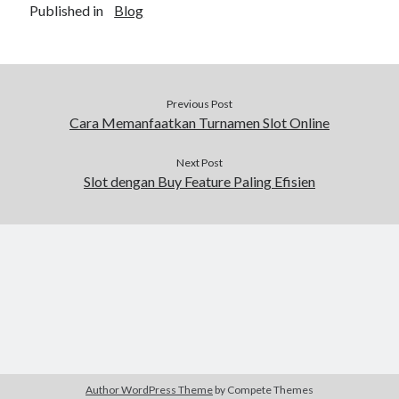
Published in
Blog
Previous Post
Cara Memanfaatkan Turnamen Slot Online
Next Post
Slot dengan Buy Feature Paling Efisien
Author WordPress Theme
by Compete Themes