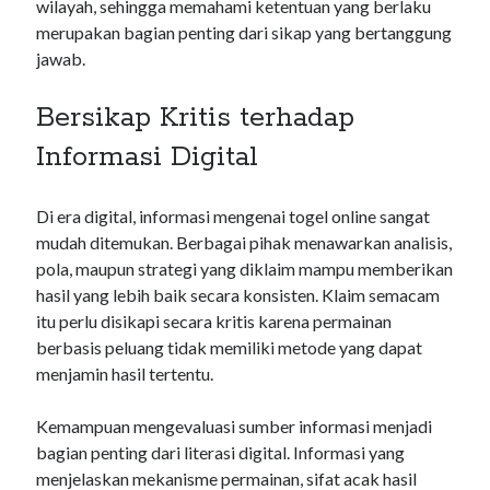
wilayah, sehingga memahami ketentuan yang berlaku
merupakan bagian penting dari sikap yang bertanggung
jawab.
Bersikap Kritis terhadap
Informasi Digital
Di era digital, informasi mengenai togel online sangat
mudah ditemukan. Berbagai pihak menawarkan analisis,
pola, maupun strategi yang diklaim mampu memberikan
hasil yang lebih baik secara konsisten. Klaim semacam
itu perlu disikapi secara kritis karena permainan
berbasis peluang tidak memiliki metode yang dapat
menjamin hasil tertentu.
Kemampuan mengevaluasi sumber informasi menjadi
bagian penting dari literasi digital. Informasi yang
menjelaskan mekanisme permainan, sifat acak hasil