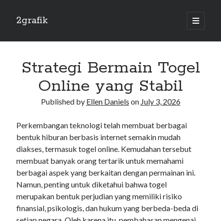
2grafik
open
primary
Sidebar
menu
Blogroll
Strategi Bermain Togel
slot gacor hari ini
Online yang Stabil
seduniatoto
mpo1221
Published by
Ellen Daniels
on
July 3, 2026
jackpot108 alternatif
Perkembangan teknologi telah membuat berbagai
danatoto
bentuk hiburan berbasis internet semakin mudah
diakses, termasuk togel online. Kemudahan tersebut
nadimtogel
membuat banyak orang tertarik untuk memahami
agen108 slot
berbagai aspek yang berkaitan dengan permainan ini.
Namun, penting untuk diketahui bahwa togel
mdg99 slot
merupakan bentuk perjudian yang memiliki risiko
dana toto
finansial, psikologis, dan hukum yang berbeda-beda di
setiap negara. Oleh karena itu, pembahasan mengenai