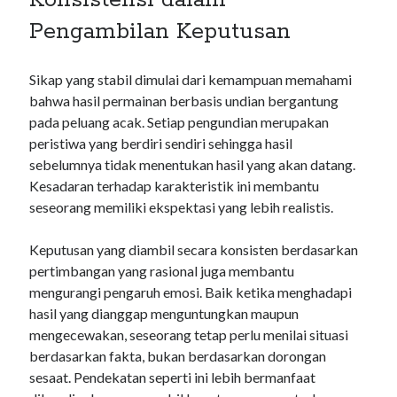
Konsistensi dalam
link slot
Pengambilan Keputusan
juara288
Sikap yang stabil dimulai dari kemampuan memahami
raja gacor
bahwa hasil permainan berbasis undian bergantung
slot777
pada peluang acak. Setiap pengundian merupakan
peristiwa yang berdiri sendiri sehingga hasil
sebelumnya tidak menentukan hasil yang akan datang.
Kesadaran terhadap karakteristik ini membantu
seseorang memiliki ekspektasi yang lebih realistis.
Keputusan yang diambil secara konsisten berdasarkan
pertimbangan yang rasional juga membantu
mengurangi pengaruh emosi. Baik ketika menghadapi
hasil yang dianggap menguntungkan maupun
mengecewakan, seseorang tetap perlu menilai situasi
berdasarkan fakta, bukan berdasarkan dorongan
sesaat. Pendekatan seperti ini lebih bermanfaat