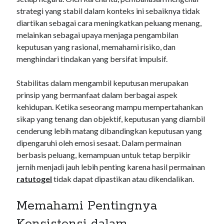
dewa90
strategi yang stabil dalam konteks ini sebaiknya tidak
slot88
diartikan sebagai cara meningkatkan peluang menang,
melainkan sebagai upaya menjaga pengambilan
toto macau
keputusan yang rasional, memahami risiko, dan
Bintang11 Login
menghindari tindakan yang bersifat impulsif.
hoki108
Stabilitas dalam mengambil keputusan merupakan
slot gacor hari ini
prinsip yang bermanfaat dalam berbagai aspek
kehidupan. Ketika seseorang mampu mempertahankan
rajamenang login
sikap yang tenang dan objektif, keputusan yang diambil
jackpot108
cenderung lebih matang dibandingkan keputusan yang
dipengaruhi oleh emosi sesaat. Dalam permainan
slot 25
berbasis peluang, kemampuan untuk tetap berpikir
slot88
jernih menjadi jauh lebih penting karena hasil permainan
ratutogel
tidak dapat dipastikan atau dikendalikan.
situs bandar togel
slot terpercaya
Memahami Pentingnya
situs slot gacor