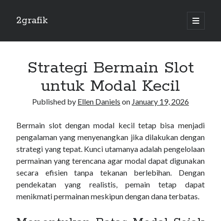
2grafik
open
primary
Sidebar
menu
Blogroll
Strategi Bermain Slot
slot gacor hari ini
untuk Modal Kecil
seduniatoto
mpo1221
Published by
Ellen Daniels
on
January 19, 2026
jackpot108 alternatif
Bermain slot dengan modal kecil tetap bisa menjadi
danatoto
pengalaman yang menyenangkan jika dilakukan dengan
strategi yang tepat. Kunci utamanya adalah pengelolaan
nadimtogel
permainan yang terencana agar modal dapat digunakan
agen108 slot
secara efisien tanpa tekanan berlebihan. Dengan
pendekatan yang realistis, pemain tetap dapat
mdg99 slot
menikmati permainan meskipun dengan dana terbatas.
dana toto