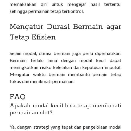
memaksakan diri untuk mengejar hasil tertentu,
sehingga permainan tetap terkontrol.
Mengatur Durasi Bermain agar
Tetap Efisien
Selain modal, durasi bermain juga perlu diperhatikan.
Bermain terlalu lama dengan modal kecil dapat
meningkatkan risiko kelelahan dan keputusan impulsif.
Mengatur waktu bermain membantu pemain tetap
fokus dan menikmati permainan.
FAQ
Apakah modal kecil bisa tetap menikmati
permainan slot?
Ya, dengan strategi yang tepat dan pengelolaan modal