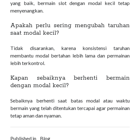
yang baik, bermain slot dengan modal kecil tetap
menyenangkan.
Apakah perlu sering mengubah taruhan
saat modal kecil?
Tidak disarankan, karena konsistensi taruhan
membantu modal bertahan lebih lama dan permainan
lebih terkontrol.
Kapan sebaiknya berhenti bermain
dengan modal kecil?
Sebaiknya berhenti saat batas modal atau waktu
bermain yang telah ditentukan tercapai agar permainan
tetap aman dan nyaman.
Published in
Blog