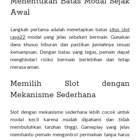
Menentukan Batas Modal Sejak
dewa90
Awal
slot88
toto macau
Langkah pertama adalah menetapkan batas
situs slot
Bintang11 Login
raya22
modal yang jelas sebelum bermain. Gunakan
dana khusus hiburan dan pastikan jumlahnya sesuai
hoki108
kemampuan. Dengan batas yang tegas, pemain dapat
slot gacor hari ini
menghindari risiko bermain berlebihan dan tetap
merasa aman.
rajamenang login
jackpot108
Memilih Slot dengan
slot 25
Mekanisme Sederhana
slot88
Slot dengan mekanisme sederhana lebih cocok untuk
situs bandar togel
modal kecil karena mudah dipahami dan tidak
slot terpercaya
membutuhkan taruhan tinggi. Gameplay yang jelas
membantu pemain mengontrol permainan tanpa harus
situs slot gacor