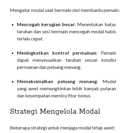
dewa90
Mengatur modal saat bermain slot membantu pemain:
slot88
toto macau
Mencegah kerugian besar:
Menentukan batas
taruhan dan sesi bermain mencegah modal habis
Bintang11 Login
terlalu cepat.
hoki108
Meningkatkan kontrol permainan:
Pemain
slot gacor hari ini
dapat menyesuaikan taruhan sesuai kondisi
rajamenang login
permainan dan peluang menang.
jackpot108
Memaksimalkan peluang menang:
Modal
slot 25
yang awet memungkinkan lebih banyak putaran
dan kesempatan memicu fitur bonus.
slot88
situs bandar togel
Strategi Mengelola Modal
slot terpercaya
Beberapa strategi untuk menjaga modal tetap awet:
situs slot gacor