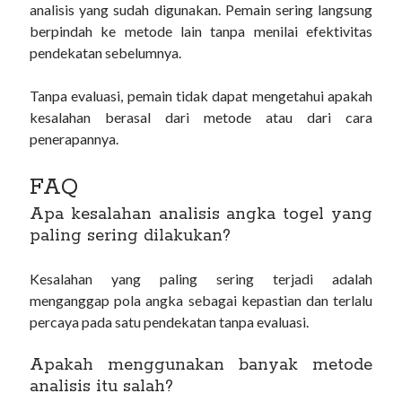
analisis yang sudah digunakan. Pemain sering langsung
berpindah ke metode lain tanpa menilai efektivitas
pendekatan sebelumnya.
Tanpa evaluasi, pemain tidak dapat mengetahui apakah
kesalahan berasal dari metode atau dari cara
penerapannya.
FAQ
Apa kesalahan analisis angka togel yang
paling sering dilakukan?
Kesalahan yang paling sering terjadi adalah
menganggap pola angka sebagai kepastian dan terlalu
percaya pada satu pendekatan tanpa evaluasi.
Apakah menggunakan banyak metode
analisis itu salah?