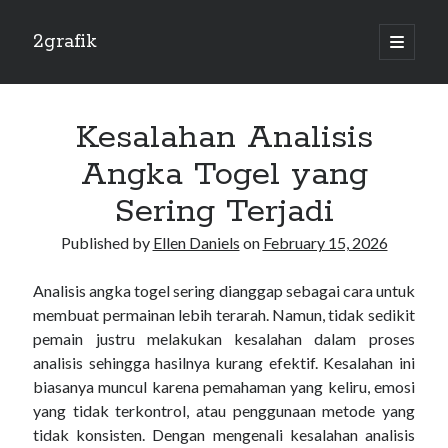
2grafik
open
primary
Sidebar
menu
Blogroll
Kesalahan Analisis
slot gacor hari ini
Angka Togel yang
seduniatoto
Sering Terjadi
mpo1221
jackpot108 alternatif
Published by
Ellen Daniels
on
February 15, 2026
danatoto
Analisis angka togel sering dianggap sebagai cara untuk
nadimtogel
membuat permainan lebih terarah. Namun, tidak sedikit
pemain justru melakukan kesalahan dalam proses
agen108 slot
analisis sehingga hasilnya kurang efektif. Kesalahan ini
mdg99 slot
biasanya muncul karena pemahaman yang keliru, emosi
yang tidak terkontrol, atau penggunaan metode yang
dana toto
tidak konsisten. Dengan mengenali kesalahan analisis