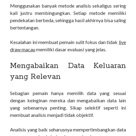
Menggunakan banyak metode analisis sekaligus sering
link slot
kali justru membingungkan. Setiap metode memiliki
juara288
pendekatan berbeda, sehingga hasil akhirnya bisa saling
bertentangan.
raja gacor
slot777
Kesalahan ini membuat pemain sulit fokus dan tidak
live
draw macau
memiliki dasar evaluasi yang jelas.
Mengabaikan Data Keluaran
yang Relevan
Sebagian pemain hanya memilih data yang sesuai
dengan keinginan mereka dan mengabaikan data lain
yang sebenarnya penting. Sikap selektif seperti ini
membuat analisis menjadi tidak objektif.
Analisis yang baik seharusnya mempertimbangkan data