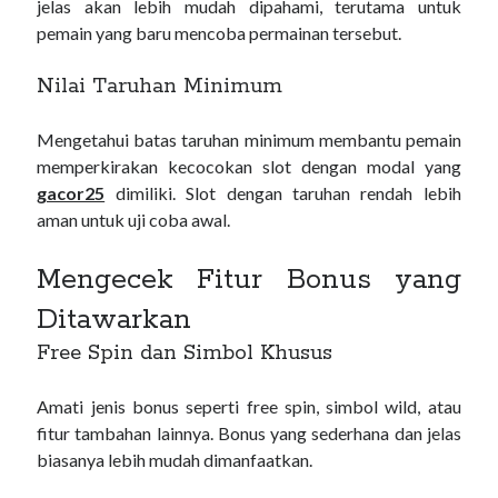
jelas akan lebih mudah dipahami, terutama untuk
link slot
pemain yang baru mencoba permainan tersebut.
juara288
Nilai Taruhan Minimum
raja gacor
Mengetahui batas taruhan minimum membantu pemain
slot777
memperkirakan kecocokan slot dengan modal yang
gacor25
dimiliki. Slot dengan taruhan rendah lebih
aman untuk uji coba awal.
Mengecek Fitur Bonus yang
Ditawarkan
Free Spin dan Simbol Khusus
Amati jenis bonus seperti free spin, simbol wild, atau
fitur tambahan lainnya. Bonus yang sederhana dan jelas
biasanya lebih mudah dimanfaatkan.