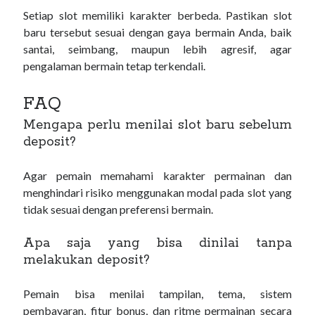
Setiap slot memiliki karakter berbeda. Pastikan slot
baru tersebut sesuai dengan gaya bermain Anda, baik
santai, seimbang, maupun lebih agresif, agar
pengalaman bermain tetap terkendali.
FAQ
Mengapa perlu menilai slot baru sebelum
deposit?
Agar pemain memahami karakter permainan dan
menghindari risiko menggunakan modal pada slot yang
tidak sesuai dengan preferensi bermain.
Apa saja yang bisa dinilai tanpa
melakukan deposit?
Pemain bisa menilai tampilan, tema, sistem
pembayaran, fitur bonus, dan ritme permainan secara