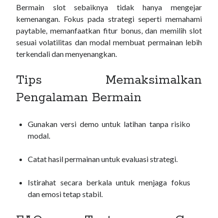
Bermain slot sebaiknya tidak hanya mengejar
kemenangan. Fokus pada strategi seperti memahami
paytable, memanfaatkan fitur bonus, dan memilih slot
sesuai volatilitas dan modal membuat permainan lebih
terkendali dan menyenangkan.
Tips Memaksimalkan
Pengalaman Bermain
Gunakan versi demo untuk latihan tanpa risiko
modal.
Catat hasil permainan untuk evaluasi strategi.
Istirahat secara berkala untuk menjaga fokus
dan emosi tetap stabil.