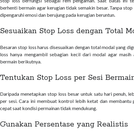
Stop loss berfungsi sebagai rem pengaman. Saat batas ini te
berhenti bermain agar kerugian tidak semakin besar. Tanpa stop 
dipengaruhi emosi dan berujung pada kerugian beruntun.
Sesuaikan Stop Loss dengan Total M
Besaran stop loss harus disesuaikan dengan total modal yang dig
loss hanya mengambil sebagian kecil dari modal agar masih 
bermain berikutnya.
Tentukan Stop Loss per Sesi Bermai
Daripada menetapkan stop loss besar untuk satu hari penuh, 
per sesi. Cara ini membuat kontrol lebih ketat dan membantu 
cepat saat kondisi permainan tidak mendukung.
Gunakan Persentase yang Realistis