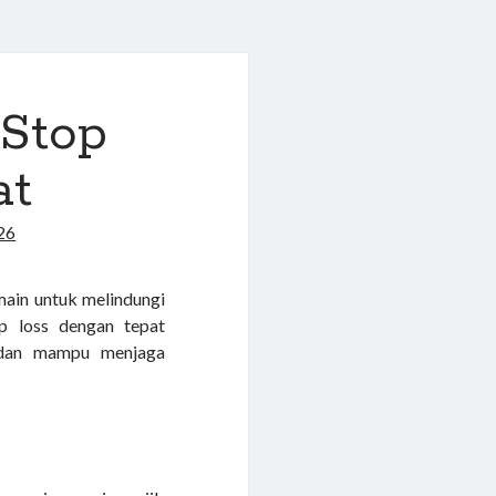
Stop
at
26
main untuk melindungi
op loss dengan tepat
, dan mampu menjaga