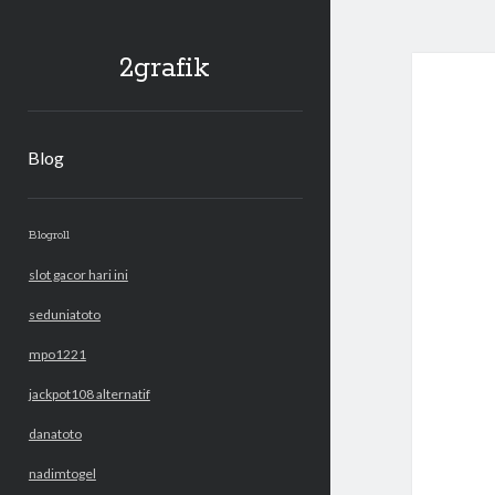
2grafik
Blog
Sidebar
Blogroll
slot gacor hari ini
seduniatoto
mpo1221
jackpot108 alternatif
danatoto
nadimtogel