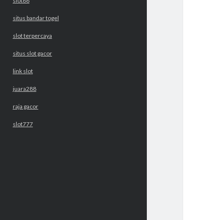
slot88
situs bandar togel
slot terpercaya
situs slot gacor
link slot
juara288
raja gacor
slot777