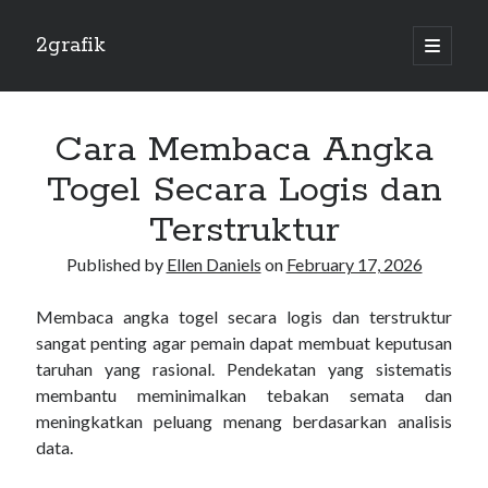
2grafik
open
primary
Sidebar
menu
Blogroll
Cara Membaca Angka
slot gacor hari ini
Togel Secara Logis dan
seduniatoto
Terstruktur
mpo1221
jackpot108 alternatif
Published by
Ellen Daniels
on
February 17, 2026
danatoto
Membaca angka togel secara logis dan terstruktur
nadimtogel
sangat penting agar pemain dapat membuat keputusan
taruhan yang rasional. Pendekatan yang sistematis
agen108 slot
membantu meminimalkan tebakan semata dan
mdg99 slot
meningkatkan peluang menang berdasarkan analisis
data.
dana toto