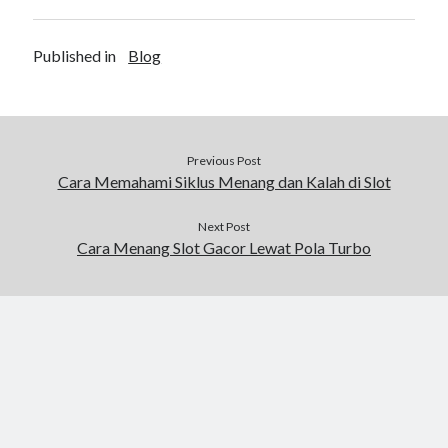
Published in
Blog
Previous Post
Cara Memahami Siklus Menang dan Kalah di Slot
Next Post
Cara Menang Slot Gacor Lewat Pola Turbo