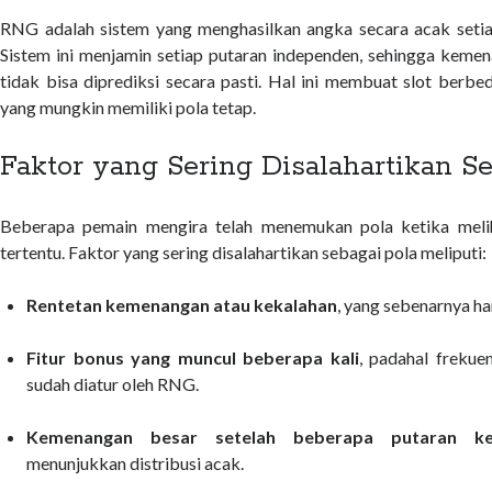
RNG adalah sistem yang menghasilkan angka secara acak setiap
Sistem ini menjamin setiap putaran independen, sehingga keme
tidak bisa diprediksi secara pasti. Hal ini membuat slot berbe
yang mungkin memiliki pola tetap.
Faktor yang Sering Disalahartikan Se
Beberapa pemain mengira telah menemukan pola ketika meli
tertentu. Faktor yang sering disalahartikan sebagai pola meliputi:
Rentetan kemenangan atau kekalahan
, yang sebenarnya ha
Fitur bonus yang muncul beberapa kali
, padahal frekue
sudah diatur oleh RNG.
Kemenangan besar setelah beberapa putaran kec
menunjukkan distribusi acak.