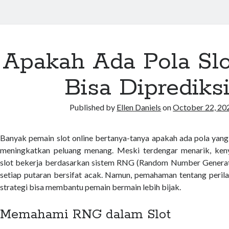
Apakah Ada Pola Sl
Bisa Diprediks
Published by
Ellen Daniels
on
October 22, 20
Banyak pemain slot online bertanya-tanya apakah ada pola yang 
meningkatkan peluang menang. Meski terdengar menarik, ke
slot bekerja berdasarkan sistem RNG (Random Number Genera
setiap putaran bersifat acak. Namun, pemahaman tentang peril
strategi bisa membantu pemain bermain lebih bijak.
Memahami RNG dalam Slot