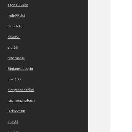
agen108 slot
mdg99 slot
dana toto
dewa90
slot88
toto macau
Bintang11 Login
hoki108
slot gacor hari ini
rajamenang login
jackpot108
slot 25