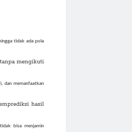
hingga tidak ada pola
tanpa mengikuti
gi, dan memanfaatkan
mprediksi hasil
tidak bisa menjamin