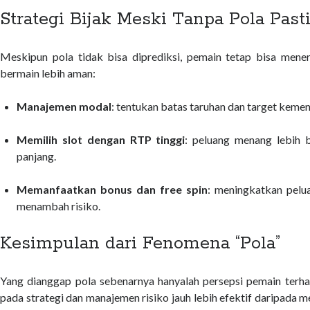
Strategi Bijak Meski Tanpa Pola Past
Meskipun pola tidak bisa diprediksi, pemain tetap bisa mene
bermain lebih aman:
Manajemen modal
: tentukan batas taruhan dan target keme
Memilih slot dengan RTP tinggi
: peluang menang lebih 
panjang.
Memanfaatkan bonus dan free spin
: meningkatkan pel
menambah risiko.
Kesimpulan dari Fenomena “Pola”
Yang dianggap pola sebenarnya hanyalah persepsi pemain terha
pada strategi dan manajemen risiko jauh lebih efektif daripada