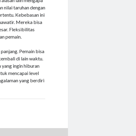
 alasan lain mengapa
 nilai taruhan dengan
ertentu. Kebebasan ini
awatir. Mereka bisa
ar. Fleksibilitas
an pemain.
g panjang. Pemain bisa
embali di lain waktu.
 yang ingin hiburan
tuk mencapai level
ngalaman yang berdiri