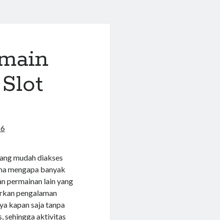
main
Slot
26
 yang mudah diakses
tama mengapa banyak
n permainan lain yang
warkan pengalaman
ya kapan saja tanpa
 sehingga aktivitas