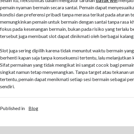
Selain itu, fleksibilitas dalam mengatur taruhan
datuk win
menjadi
pemain nyaman bermain secara santai. Pemain dapat menyesuaikan
kondisi dan preferensi pribadi tanpa merasa terikat pada aturan t
memungkinkan pemain untuk bermain dengan santai tanpa rasa kh
fokus pada kesenangan bermain, bukan pada risiko yang terlalu bes
tersebut juga membuat slot dapat dinikmati oleh berbagai kalang
Slot juga sering dipilih karena tidak menuntut waktu bermain yan
berhenti kapan saja tanpa konsekuensi tertentu, lalu melanjutkan k
Sifat permainan yang tidak mengikat ini sangat cocok bagi pemain
singkat namun tetap menyenangkan. Tanpa target atau tekanan un
tertentu, pemain dapat menikmati setiap sesi bermain sebagai pe
sendiri.
Published in
Blog